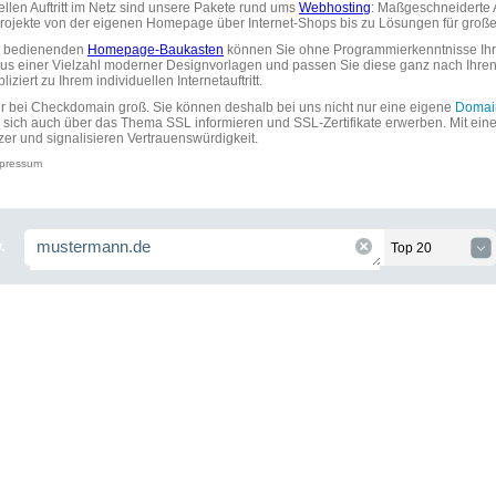
uellen Auftritt im Netz sind unsere Pakete rund ums
Webhosting
: Maßgeschneiderte A
tprojekte von der eigenen Homepage über Internet-Shops bis zu Lösungen für gr
zu bedienenden
Homepage-Baukasten
können Sie ohne Programmierkenntnisse Ihre
aus einer Vielzahl moderner Designvorlagen und passen Sie diese ganz nach Ihre
ziert zu Ihrem individuellen Internetauftritt.
ir bei Checkdomain groß. Sie können deshalb bei uns nicht nur eine eigene
Domai
 sich auch über das Thema SSL informieren und SSL-Zertifikate erwerben. Mit ein
zer und signalisieren Vertrauenswürdigkeit.
pressum
.
Top 20